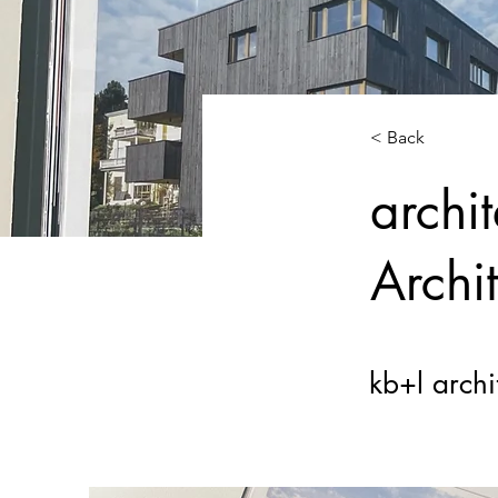
< Back
archit
Archi
kb+l archi