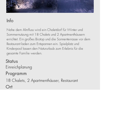
Info
Nahe dem Almfluss wird ein Chaletdorf für Winter und
Sommernutzung mit 18 Chalets und 2 Apartmenthäusern
errichtet. Ein großes Biotop und die Sonnenterrasse vor dem
Restaurant laden zum Entspannen ein. Spielplatz und
Kinderpool lassen den Natururlaub zum Erlebnis für die
gesamte Familie werden.
Status
Einreichplanung
Programm
18 Chalets, 2 Apartmenthäuser, Restaurant
Ort
4645 Grünau im Almtal
Leistung
Entwurf, Einreichplanung, Polierplanung
Fotos
-
Visualisierungen