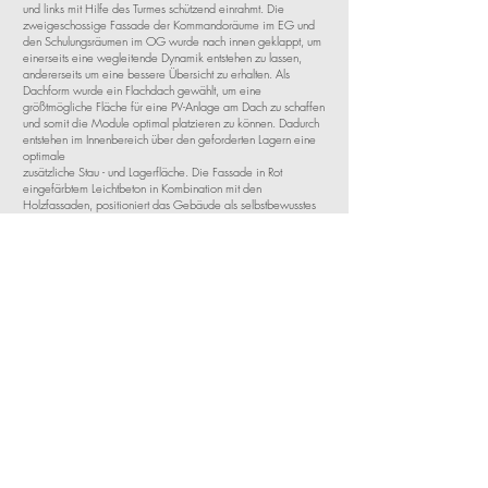
und links mit Hilfe des Turmes schützend einrahmt. Die
zweigeschossige Fassade der Kommandoräume im EG und
den Schulungsräumen im OG wurde nach innen geklappt, um
einerseits eine wegleitende Dynamik entstehen zu lassen,
andererseits um eine bessere Übersicht zu erhalten. Als
Dachform wurde ein Flachdach gewählt, um eine
größtmögliche Fläche für eine PV-Anlage am Dach zu schaffen
und somit die Module optimal platzieren zu können. Dadurch
entstehen im Innenbereich über den geforderten Lagern eine
optimale
zusätzliche Stau - und Lagerfläche. Die Fassade in Rot
eingefärbtem Leichtbeton in Kombination mit den
Holzfassaden, positioniert das Gebäude als selbstbewusstes
Feuerwehrhaus angrenzend an der Innkreisautobahn.
Status
Wettbewerbsbeitrag 2. Rang
Programm
Feuerwehrgebäude inkl. Katastrophenschutzbereich
Ort
4742 Pram
Leistung
Zusammenarbeit und Kreativ Team: kb+l architektur,
f2-architekten
Fotos