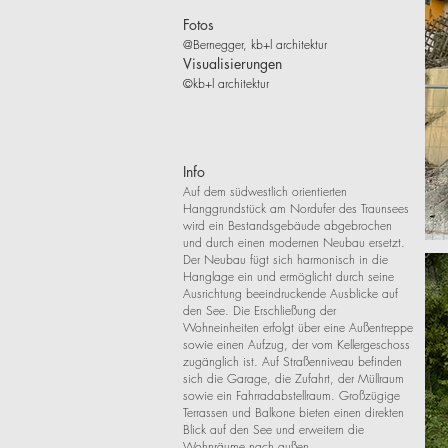
Fotos
@Bernegger, kb+l architektur
Visualisierungen
©kb+l architektur
Info
Auf dem südwestlich orientierten
Hanggrundstück am Nordufer des Traunsees
wird ein Bestandsgebäude abgebrochen
und durch einen modernen Neubau ersetzt.
Der Neubau fügt sich harmonisch in die
Hanglage ein und ermöglicht durch seine
Ausrichtung beeindruckende Ausblicke auf
den See. Die Erschließung der
Wohneinheiten erfolgt über eine Außentreppe
sowie einen Aufzug, der vom Kellergeschoss
zugänglich ist. Auf Straßenniveau befinden
sich die Garage, die Zufahrt, der Müllraum
sowie ein Fahrradabstellraum. Großzügige
Terrassen und Balkone bieten einen direkten
Blick auf den See und erweitern die
Wohnräume nach außen.