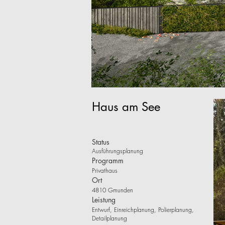
Haus am See
Status
Ausführungsplanung
Programm
Privathaus
Ort
4810 Gmunden
Leistung
Entwurf, Einreichplanung, Polierplanung,
Detailplanung