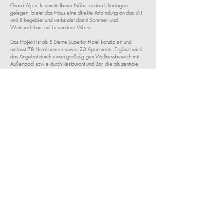
Grand Alpin. In unmittelbarer Nähe zu den Liftanlagen
gelegen, bietet das Haus eine direkte Anbindung an das Ski-
und Bikegebiet und verbindet damit Sommer- und
Wintererlebnis auf besondere Weise.
Das Projekt ist als 5-Sterne-Superior-Hotel konzipiert und
umfasst 78 Hotelzimmer sowie 23 Apartments. Ergänzt wird
das Angebot durch einen großzügigen Wellnessbereich mit
Außenpool sowie durch Restaurant und Bar, die als zentrale
Treffpunkte für Gäste dienen.
Das Gebäudeensemble fügt sich sensibel in die alpine
Landschaft ein und orientiert sich in seiner Architektur an der
umliegenden Topografie. Großzügige Ausblicke eröffnen ein
eindrucksvolles Panorama der umliegenden Bergwelt und
schaffen eine enge Verbindung zwischen Architektur, Natur
und Aufenthaltserlebnis.
Status
Planung
Programm
5* Superior Hotel
78 Hotelzimmer und 23 Appartements,
Wellnessbereich, Restaurant, Bar, Geschäftsfläche,
Tiefgarage
Ort
Österreich