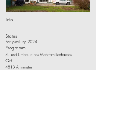
Info
Status
Fertigstellung 2024
Programm
Zu- und Umbau eines Mehrfamilienhauses
Ort
4813 Altmünster
Leistung
Polierplanung, ÖBA, GOL, KOL
Fotos
©kb+l architektur
Visualisierungen
-