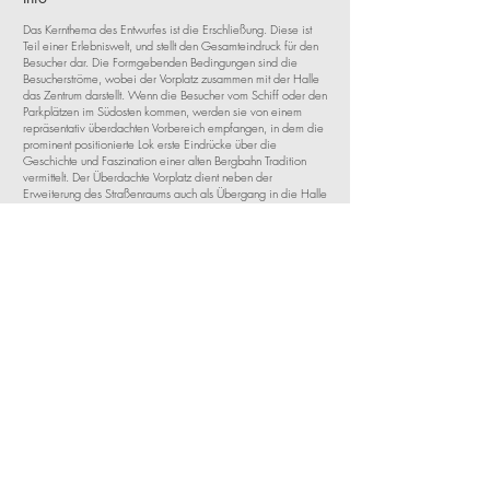
Das Kernthema des Entwurfes ist die Erschließung. Diese ist
Teil einer Erlebniswelt, und stellt den Gesamteindruck für den
Besucher dar. Die Formgebenden Bedingungen sind die
Besucherströme, wobei der Vorplatz zusammen mit der Halle
das Zentrum darstellt. Wenn die Besucher vom Schiff oder den
Parkplätzen im Südosten kommen, werden sie von einem
repräsentativ überdachten Vorbereich empfangen, in dem die
prominent positionierte Lok erste Eindrücke über die
Geschichte und Faszination einer alten Bergbahn Tradition
vermittelt. Der Überdachte Vorplatz dient neben der
Erweiterung des Straßenraums auch als Übergang in die Halle
und deren Ausstellungsflächen, und ist zugleich ein
multifunktionaler Raum für Ausstellungen, Wartebereich und
Sammelpunkt für Gruppen.
Neben der funktionalen Anforderung dient der überdachte
Vorplatz als Blickfang und repräsentatives Element für den Ort
selbst. Die zurückspringende Halle und das auskragende Dach
bilden gemeinsam den Rahmen für den Übergang vom Orts-
Raum in das Besucherzentrum „Schafbergbahn Talstation“.
Besucher vom Parkplatz werden über einen kleinen
Vorplatzbereich am gegenüberliegenden Eingang in die Halle
geführt. Die Halle ist als Raum für verschiedene Nutzungen
wie Ausstellungen oder Versammlungen konzipiert, und heißt,
als allseitig verglaster luftiger Raum mit Atrium ins
Obergeschoß, die Besucher willkommen.
Status
Wettbewerbsbeitrag 2020